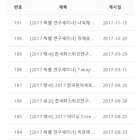
번호
제목
게시일
191
[2017 특별 연구세미나] 나득채 교수 (이화여대 목동병원)
2017-11-15
190
[2017 특별 연구세미나] 정재웅 교수 (서던캘리포니아대학교, 미국)
2017-10-20
189
[2017 행사] 한국파스퇴르연구소 2017 오픈하우스 개최
2017-09-29
188
[2017 특별 연구세미나] Takaji Wakita 박사 (National Institute of Infectious Diseases, Japan)
2017-09-11
187
[2017 행사] 2017 한국분자세포생물학회 국제 컨퍼런스 - 한국파스퇴르연구소 심포지엄 개최 (9/12)
2017-08-29
186
[2017 공고] 한국파스퇴르연구소 바이오 스타트업 입주기업 모집공고
2017-08-28
185
[2017 행사] 2017 바이오 Core Facility 입주기업 모집 설명회
2017-08-25
184
[2017 특별 연구세미나] 허광래 교수 (충남대학교)
2017-08-23