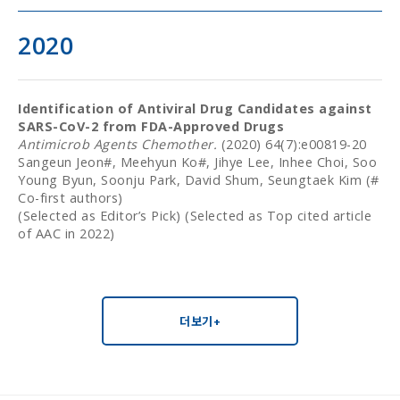
2020
Identification of Antiviral Drug Candidates against
SARS-CoV-2 from FDA-Approved Drugs
Antimicrob Agents Chemother.
(2020) 64(7):e00819-20
Sangeun Jeon#, Meehyun Ko#, Jihye Lee, Inhee Choi, Soo
Young Byun, Soonju Park, David Shum, Seungtaek Kim (#
Co-first authors)
(Selected as Editor’s Pick) (Selected as Top cited article
of AAC in 2022)
더보기+