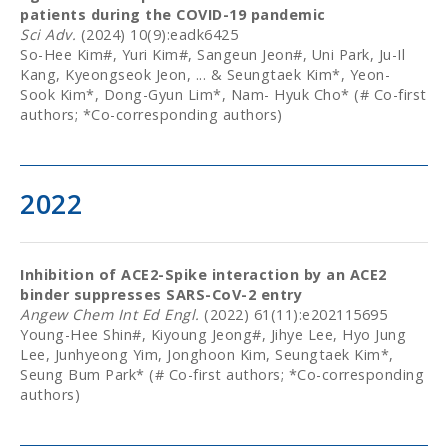
patients during the COVID-19 pandemic
Sci Adv.
(2024) 10(9):eadk6425
So-Hee Kim#, Yuri Kim#, Sangeun Jeon#, Uni Park, Ju-Il
Kang, Kyeongseok Jeon, ... & Seungtaek Kim*, Yeon-
Sook Kim*, Dong-Gyun Lim*, Nam- Hyuk Cho* (# Co-first
authors; *Co-corresponding authors)
2022
Inhibition of ACE2-Spike interaction by an ACE2
binder suppresses SARS-CoV-2 entry
Angew Chem Int Ed Engl.
(2022) 61(11):e202115695
Young-Hee Shin#, Kiyoung Jeong#, Jihye Lee, Hyo Jung
Lee, Junhyeong Yim, Jonghoon Kim, Seungtaek Kim*,
Seung Bum Park* (# Co-first authors; *Co-corresponding
authors)