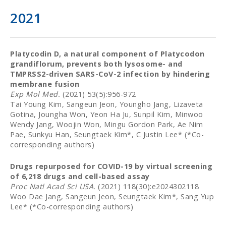
2021
Platycodin D, a natural component of Platycodon
grandiflorum, prevents both lysosome- and
TMPRSS2-driven SARS-CoV-2 infection by hindering
membrane fusion
Exp Mol Med.
(2021) 53(5):956-972
Tai Young Kim, Sangeun Jeon, Youngho Jang, Lizaveta
Gotina, Joungha Won, Yeon Ha Ju, Sunpil Kim, Minwoo
Wendy Jang, Woojin Won, Mingu Gordon Park, Ae Nim
Pae, Sunkyu Han, Seungtaek Kim*, C Justin Lee* (*Co-
corresponding authors)
Drugs repurposed for COVID-19 by virtual screening
of 6,218 drugs and cell-based assay
Proc Natl Acad Sci USA.
(2021) 118(30):e2024302118
Woo Dae Jang, Sangeun Jeon, Seungtaek Kim*, Sang Yup
Lee* (*Co-corresponding authors)