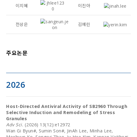
이지혜
이진아
전상은
김예린
주요논문
2026
Host-Directed Antiviral Activity of SB2960 Through
Selective Induction and Remodeling of Stress
Granules
Adv Sci.
(2026) 13(12):e12972
Wan Gi Byun#, Sumin Son#, JinAh Lee, Minha Lee,
Meehyun Ko, Songrui Zhao, Ju Hee Kim, Kannan Vaithegi,