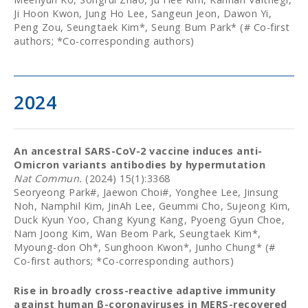
Ji Hoon Kwon, Jung Ho Lee, Sangeun Jeon, Dawon Yi,
Peng Zou, Seungtaek Kim*, Seung Bum Park* (# Co-first
authors; *Co-corresponding authors)
2024
An ancestral SARS-CoV-2 vaccine induces anti-
Omicron variants antibodies by hypermutation
Nat Commun.
(2024) 15(1):3368
Seoryeong Park#, Jaewon Choi#, Yonghee Lee, Jinsung
Noh, Namphil Kim, JinAh Lee, Geummi Cho, Sujeong Kim,
Duck Kyun Yoo, Chang Kyung Kang, Pyoeng Gyun Choe,
Nam Joong Kim, Wan Beom Park, Seungtaek Kim*,
Myoung-don Oh*, Sunghoon Kwon*, Junho Chung* (#
Co-first authors; *Co-corresponding authors)
Rise in broadly cross-reactive adaptive immunity
against human β-coronaviruses in MERS-recovered