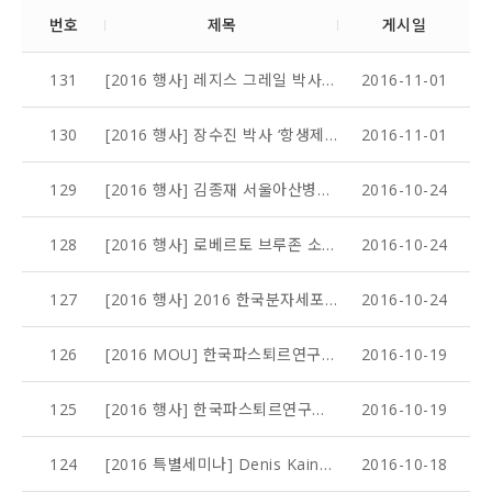
번호
제목
게시일
131
[2016 행사] 레지스 그레일 박사 ‘2016 Functional High Throughput Technologies AUSTRALIA‘ 참석
2016-11-01
130
[2016 행사] 장수진 박사 ‘항생제에 대한 심화 교육 과정(Advanced Course on Antibiotics(AdCAb)’ 참석 후기
2016-11-01
129
[2016 행사] 김종재 서울아산병원 아산생명과학연구원장 방문
2016-10-24
128
[2016 행사] 로베르토 브루존 소장, 제1회 한불 고등교육, 연구, 혁신의 만남 행사에서 초청 연자로 발표 진행
2016-10-24
127
[2016 행사] 2016 한국분자세포생물학회 국제 컨퍼런스 - IPK session 운영 (10/14)
2016-10-24
126
[2016 MOU] 한국파스퇴르연구소, 분당서울대병원과 약재내성 결핵 연구를 위한 공동연구 착수
2016-10-19
125
[2016 행사] 한국파스퇴르연구소, J2H 바이오텍에게 C형 간염 치료 후보물질 이전
2016-10-19
124
[2016 특별세미나] Denis Kainov 박사 (핀란드 헬싱키 대학교)
2016-10-18