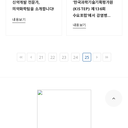
신약개발 전문가,
‘한국과학기술기획평가원
의약화학팀을 소개합니다!
(KISTEP) 제136회
수요포럼’에서 감염병
내용보기
R&D 글로벌 경쟁력
내용보기
확보를 위한 정책 제언
21
22
23
24
25