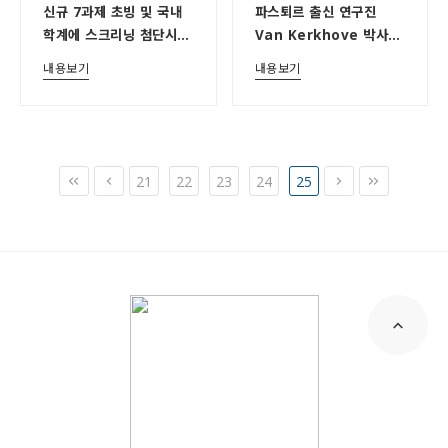
신규 7과제 초빙 및 국내
파스퇴르 출신 연구진
학계에 스크리닝 첨단시설
Van Kerkhove 박사와
공유
Peiris 교수,
내용보기
내용보기
세계보건기구(WHO)의
성공적 임무 수행
21
22
23
24
25