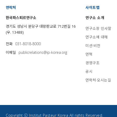
연락처
사이트맵
한국파스퇴르연구소
연구소 소개
경기도 성남시 분당구 대왕판교로 712번길 16
연구소장 인사말
(우. 13488)
연구소에 대해
전화
031-8018-8000
미션·비전
이메일
publicrelations@ip-korea.org
연혁
경영구조
공시
연락처·오시는길
Copyright ⓒ Institut Pasteur Korea All rights Reserved.