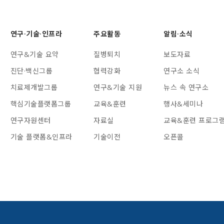
연구·기술·인프라
주요활동
알림·소식
연구&기술 요약
질병퇴치
보도자료
진단·백신그룹
협력강화
연구소 소식
치료제개발그룹
연구&기술 지원
뉴스 속 연구소
핵심기술플랫폼그룹
교육&훈련
행사&세미나
연구자원센터
자료실
교육&훈련 프로그
기술 플랫폼&인프라
기술이전
오픈콜