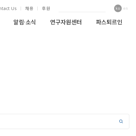
ntact Us
채용
후원
ko
en
알림·소식
연구자원센터
파스퇴르인
램