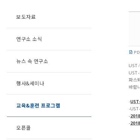
보도자료
연구소 소식
PD
뉴스 속 연구소
UST
UST
파스퇴
행사&세미나
바랍니
-
UST
교육&훈련 프로그램
-US
-
20
-
201
오픈콜