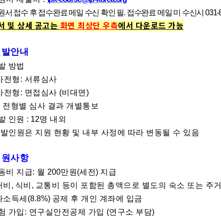
원서 접수 후 접수완료 메일 수신 확인 필
.
접수완료 메일 미 수신시
031-
서 및 상세 공고는
화면 최상단 우측
에서 다운로드 가능
선발안내
발 방법
차전형: 서류심사
차전형: 면접심사
(
비대면
)
 전형별 심사 결과 개별통보
발 인원
: 12
명 내외
발인원은 지원 현황 및 내부 사정에 따라 변동될 수 있음
지원사항
동비 지급: 월
200
만원
(
세전
)
지급
거비
,
식비
,
교통비 등이 포함된 총액으로 별도의 숙소 또는 주
타소득세
(8.8%)
공제 후 개인 계좌에 입금
험 가입: 연구실안전공제 가입
(
연구소 부담
)