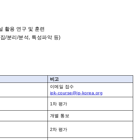
시설 활용 연구 및 훈련
집/분리/분석, 특성파악 등)
비고
이메일 접수
ipk-course@ip-korea.org
1
차 평가
개별 통보
2
차 평가