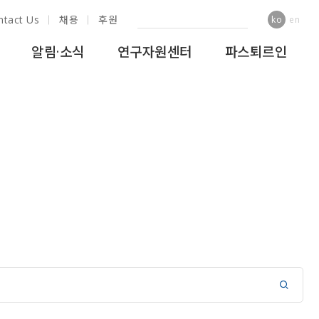
ntact Us
채용
후원
ko
en
알림·소식
연구자원센터
파스퇴르인
램