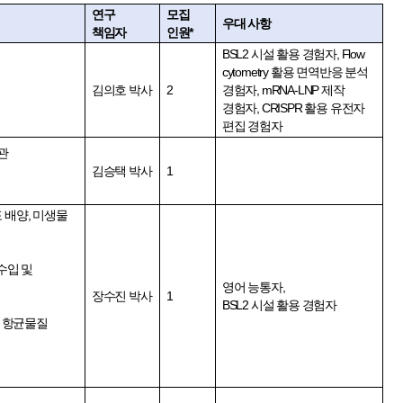
연구
모집
우대 사항
책임자
인원*
BSL2 시설 활용 경험자, Flow
cytometry
활용 면역반응 분석
김의호 박사
2
경험자
, mRNA-LNP
제작
경험자, CRISPR 활용 유전자
편집 경험자
관
김승택 박사
1
 배양
,
미생물
수입 및
영어 능통자,
장수진 박사
1
BSL2 시설 활용 경험자
및 항균물질