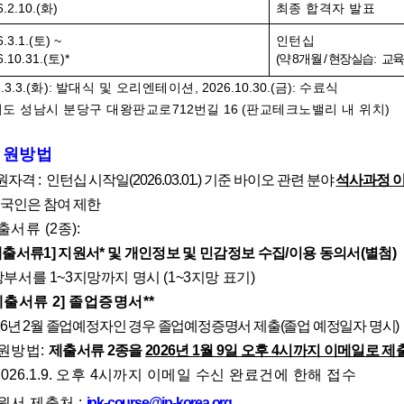
.2.10.(
화
)
최종 합격자 발표
.3.1.(
토
) ~
인턴십
.10.31.(
토
)*
(
약
8
개월
/
현장실습
:
교육
.3.3.(
화
):
발대식 및 오리엔테이션
, 2026.10.30.(
금
):
수료식
도 성남시 분당구 대왕판교로
712
번길
16 (
판교테크노밸리 내 위치
)
지원방법
원자격
:
인턴십 시작일
(2026.03.01.)
기준 바이오 관련 분야
석사과정 
국인은 참여 제한
출서류
(2
종
):
제출서류
1]
지원서
*
및 개인정보 및 민감정보 수집
/
이용 동의서
(
별첨
)
망부서를
1~3
지망까지 명시
(1~3
지망 표기
)
제출서류
2]
졸업증명서
**
26
년
2
월 졸업예정자인 경우 졸업예정증명서 제출
(
졸업 예정일자 명시
)
원방법:
제출서류
2
종을
2026
년
1
월
9
일 오후
4
시까지 이메일로 제
026.1.9.
오후
4
시까지 이메일 수신 완료건에 한해 접수
원서 제출처
:
ipk-course@ip-korea.org