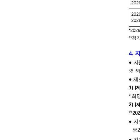
2026
2026
2026
*2026
**
경기
4.
●
지
※
외
●
제
1)
[
*
희
2)
[
** 20
●
지
※
2
●
지