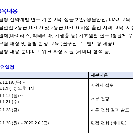
 교육내용
감염병 신약개발 연구 기본교육, 생물보안, 생물안전, LMO 교육
물안전 2등급(BSL2) 및 3등급(BSL3) 시설 출입 자격 교육, 
원체(바이러스, 박테리아, 기생충 등) 기초원천 연구 (병원체 수
구팀 배정 및 팀별 현장 교육 (연구진 1:1 멘토링 제공)
염병 대응 분야 네트워크 확장 지원 (세미나 참석 등)
 주요일정
정
세부내용
.12.18.(
목
) ~
지원서 접수
.1.9.(
금
)
오후
4
시
.1.12.(
월
) ~
서류 전형
.1.21.(
수
)
.1.23.(
금
)
서류 전형 결과 발표
.1.26.(
월
) ~ 2026.2.6.(
금
)
면접 전형
(
비대면
)