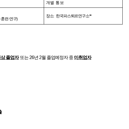
개별 통보
장소
:
한국파스퇴르연구소
**
·
훈련
·
연구
)
이상 졸업자
또는
26
년
2
월 졸업예정자 중
미취업자
출