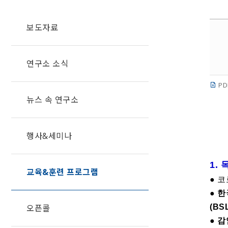
보도자료
연구소 소식
PD
뉴스 속 연구소
행사&세미나
1. 
교육&훈련 프로그램
● 
●
한
오픈콜
(B
●
감