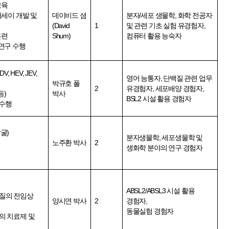
교육
세이 개발 및
데이비드 셤
분자/세포 생물학
,
화학 전공자
(David
1
및 관련 기초 실험 유경험자,
훈련
Shum)
컴퓨터 활용 능숙자
연구 수행
HEV, JEV,
영어 능통자, 단백질 관련 업무
박규호 폴
2
유경험자
,
세포배양 경험자
,
등
)
박사
BSL2 시설 활용 경험자
 수행
발굴
)
분자생물학, 세포생물학 및
노주환 박사
2
생화학 분야의 연구 경험자
ABSL2/ABSL3 시설 활용
물질의 전임상
양시연 박사
2
경험자,
동물실험 경험자
등의 치료제 및