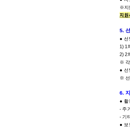
※
지
지원
5.
●
선
1) 1
2) 2
※
각
●
선
※
선
6.
●
활
-
주
-
기
●
보