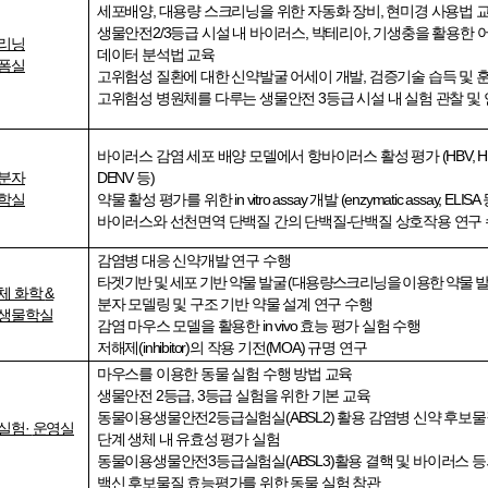
세포배양, 대용량 스크리닝을 위한 자동화 장비
,
현미경 사용법 
생물안전
2/3
등급 시설 내 바이러스
,
박테리아
,
기생충을 활용한 어
리닝
데이터 분석법 교육
폼실
고위험성 질환에 대한 신약발굴 어세이 개발
,
검증기술 습득 및 
고위험성 병원체를 다루는 생물안전 3등급 시설 내 실험 관찰 및 
바이러스 감염 세포 배양 모델에서 항바이러스 활성 평가 (HBV, HDV, 
분자
DENV 등
)
학실
약물 활성 평가를 위한
in vitro assay
개발
(enzymatic assay, ELISA
바이러스와 선천면역 단백질 간의 단백질-단백질 상호작용 연구
감염병 대응 신약개발 연구 수행
타겟기반 및 세포 기반 약물 발굴
(
대용량스크리닝을 이용한 약물 
체 화학
&
분자 모델링 및 구조 기반 약물 설계 연구 수행
생물학실
감염 마우스 모델을 활용한
in vivo
효능 평가 실험 수행
저해제
(inhibitor)
의 작용 기전(MOA) 규명 연구
마우스를 이용한 동물 실험 수행 방법 교육
생물안전
2
등급
, 3
등급 실험을 위한 기본 교육
동물이용생물안전
2
등급실험실
(ABSL2)
활용 감염병 신약 후보
실험
·
운영실
단계 생체 내 유효성 평가 실험
동물이용생물안전
3
등급실험실(ABSL3)활용 결핵 및 바이러스 
백신 후보물질 효능평가를 위한 동물 실험 참관