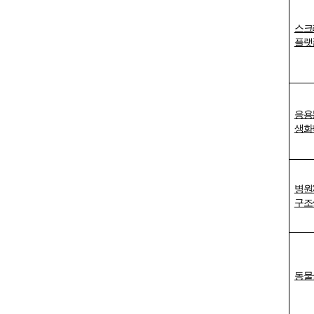
스크
플랫
응용
생화
병원
구조
동물