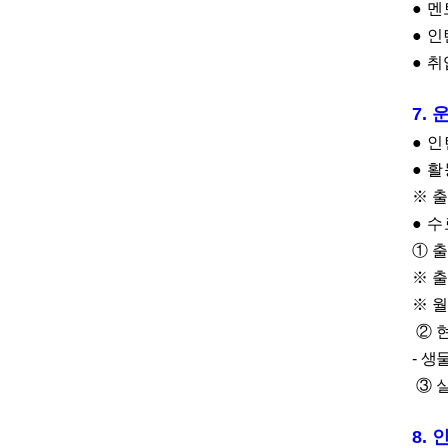
●
멘
●
인
●
취
7.
●
인
●
활
※
출
●
수
①
※
출
※
②
-
생
③
8.