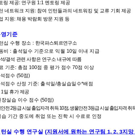
토링 제공: 연구원
1:1
멘토링 제공
턴 네트워크 지원: 참여 인턴들과의 네트워킹 및 교류 기회 제공
업 지원: 채용 박람회 방문 지원 등
운영기준
턴십 수행 장소 :
한국파스퇴르연구소
동비 : 출석일수 기준으로 익월
10
일 이내 지급
석
/
결석 관련 사항은 연구소 내규에 따름
료 기준: 총점
100
점 중 평가 점수
70
점 이상
출석점수
(50
점
)
석점수 산정 기준: 출석일
/
총실습일수
*
배점
월
1
일 휴가 제공
현장실습 이수 점수
(50
점
)
물안전
2
등급 시설 출입자격 취득
10
점
,
생물안전
3
등급 시설 출입자격 취
실습 기간 중도에 취업 또는 진학 시 수료로 인정
인턴실 수행 연구실
(
지원서에 원하는 연구팀
1, 2, 3
지망