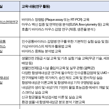
실
교육 내용(연구 활동)
바이러스 정량법 (Plaque assay 또는
RT-PCR)
교육
러스면역연구
마우스 백신 접종 및 면역반응 분석
(ELISA, flow cytometry
등
)
교육
호흡기 바이러스 마우스 감염 연구
(
체중
, 생존율 분석 )
공통
인수공통바이러스 감염병 연구를 위한 기본적인 실험 실습 및 참
러스
가상 바이러스의 제작과 활용법 교육
실
바이러스 중화능 분석법 교육
생물안전 2등급 시설 교육 및 기초 실험 기술 교육
(
무균 기술
,
세포
배양 등
)
생물안전
3
등급 시설 출입자교육 및 실무 관행
(
결핵균
)
다양한 항생제내성균 연구에 필수적인 인수공통감염체 및
LMO
제내성
연구개발에 대한 국가허가
,
승인 제도 교육 및 문서작성 실습
실
항생제내성균 이론교육 및 항생제내성 기작 규명방법 실습
내성균의 생리 및 내성기작 기반의 물질 효능검증 에세이 개발 
스크리닝 실습 교육
신규 항균물질 독성검사법 이론 및 실습 교육
환경 샘플 내 항생제내성균 분포 분석 기본교육