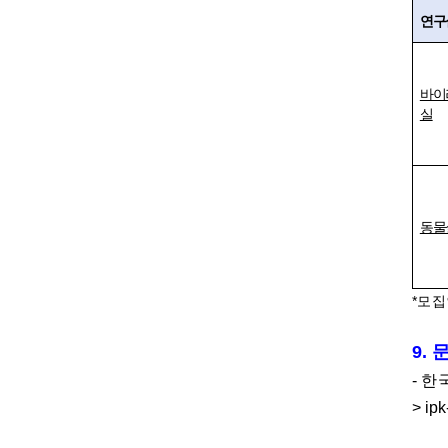
연구
바이
실
동물
*
모집
9.
-
한
> ip