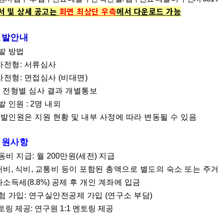
서 및 상세 공고는
화면 최상단 우측
에서 다운로드 가능
선발안내
발 방법
차전형: 서류심사
차전형: 면접심사
(
비대면
)
 전형별 심사 결과 개별통보
발 인원
: 2
명 내외
발인원은 지원 현황 및 내부 사정에 따라 변동될 수 있음
지원사항
동비 지급: 월
200
만원
(
세전
)
지급
거비
,
식비
,
교통비 등이 포함된 총액으로 별도의 숙소 또는 주
타소득세
(8.8%)
공제 후 개인 계좌에 입금
험 가입: 연구실안전공제 가입
(
연구소 부담
)
토링 제공: 연구원
1:1
멘토링 제공