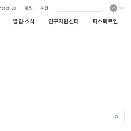
ntact Us
채용
후원
ko
en
알림·소식
연구자원센터
파스퇴르인
램