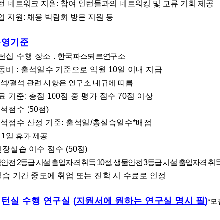
턴 네트워크 지원: 참여 인턴들과의 네트워킹 및 교류 기회 제공
업 지원: 채용 박람회 방문 지원 등
운영기준
턴십 수행 장소 :
한국파스퇴르연구소
동비 : 출석일수 기준으로 익월
10
일 이내 지급
석
/
결석 관련 사항은 연구소 내규에 따름
료 기준: 총점
100
점 중 평가 점수
70
점 이상
출석점수
(50
점
)
석점수 산정 기준: 출석일
/
총실습일수
*
배점
월
1
일 휴가 제공
현장실습 이수 점수
(50
점
)
물안전
2
등급 시설 출입자격 취득
10
점
,
생물안전
3
등급 시설 출입자격 취
실습 기간 중도에 취업 또는 진학 시 수료로 인정
인턴실 수행 연구실
(
지원서에 원하는 연구실
명시 필
)
*
모