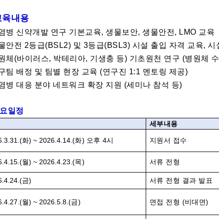
 교육내용
감염병 신약개발 연구 기본교육, 생물보안, 생물안전, LMO 교육
물안전 2등급(BSL2) 및 3등급(BSL3) 시설 출입 자격 교육, 
병원체(바이러스, 박테리아, 기생충 등) 기초원천 연구 (병원체 수
구팀 배정 및 팀별 현장 교육 (연구진 1:1 멘토링 제공)
감염병 대응 분야 네트워크 확장 지원 (세미나 참석 등)
 주요일정
정
세부내용
.3.31.(
화
) ~
2026.4.14.(
화
)
오후
4
시
지원서 접수
.4.15.(
월
) ~
2026.4.23.(
목
)
서류 전형
.4.24.(
금
)
서류 전형 결과 발표
.4.27.(
월
) ~ 2026.5.8.(
금
)
면접 전형
(
비대면
)