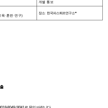
개별 통보
장소
:
한국파스퇴르연구소**
교육·훈련·연구)
제출
8018-8049 / 8041
로 문의 바랍니다
.