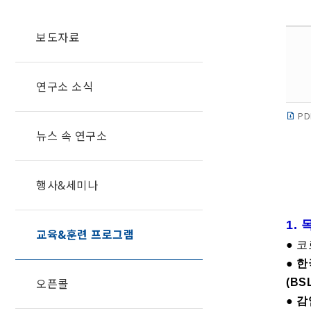
보도자료
연구소 소식
PD
뉴스 속 연구소
행사&세미나
1. 
교육&훈련 프로그램
● 
●
한
오픈콜
(B
●
감