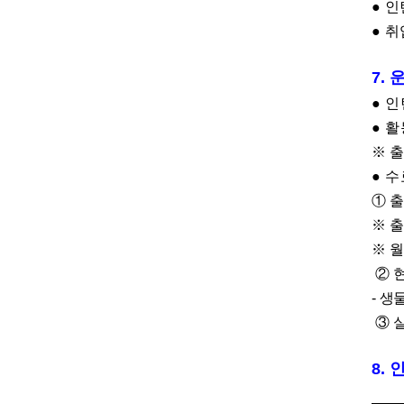
●
인
●
취
7.
●
인
●
활
※
출
●
수
①
※
출
※
②
-
생
③
8.