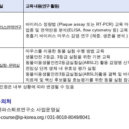
실
교육 내용(연구 활동)
바이러스 정량법 (Plaque assay 또는 RT-PCR) 교육
러스면역연구
접종 및 면역반응 분석(ELISA, flow cytometry 등) 교육
호흡기 바이러스 마우스 감염 연구 (체중, 생존율 분석 )
마우스를 이용한 동물 실험 수행 방법 교육
생물안전 2등급, 3등급 실험을 위한 기본 교육
동물이용생물안전2등급실험실(ABSL2) 활용 감염병 
실험
·
운영실
전임상 단계 생체 내 유효성 평가 실험
동물이용생물안전3등급실험실(ABSL3)활용 결핵 및 바
치료제 및 백신 후보물질 효능평가를 위한 동물 실험 참
인원은 내부 상황에 따라 변경될 수 있음
문의처
국파스퇴르연구소 사업운영실
k-course@ip-korea.org / 031-8018-8049/8041