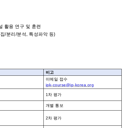
시설 활용 연구 및 훈련
집/분리/분석, 특성파악 등)
비고
이메일 접수
ipk-course@ip-korea.org
1
차 평가
개별 통보
2
차 평가