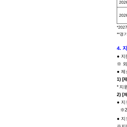
2026
2026
*2027
**
경기
4.
●
지
※
외
●
제
1)
[
* 지
2)
[
●
지
※
2
●
지
※
지