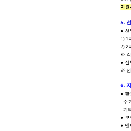
지원
5.
●
선
1) 1
2) 2
※
각
●
선
※
선
6.
●
활
-
주
-
기
●
보
●
멘