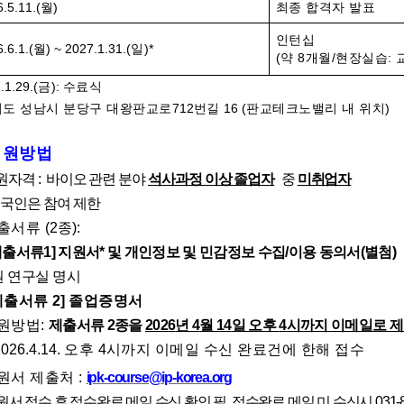
.5.11.(
월
)
최종 합격자 발표
인턴십
.6.1.(
월
) ~
2027.1.31.(
일
)*
(약 8개월/현장실습: 
.1.29.(
금
):
수료식
도 성남시 분당구 대왕판교로
712
번길
16 (
판교테크노밸리 내 위치
)
지원방법
원자격
:
바이오 관련 분야
석사과정 이상 졸업자
중
미취업자
국인은 참여 제한
출서류
(2
종
):
제출서류
1]
지원서
*
및 개인정보 및 민감정보 수집
/
이용 동의서
(
별첨
)
원 연구실
명시
제출서류
2]
졸업증명서
원방법:
제출서류
2
종을
2026
년 4
월 14
일 오후
4
시까지 이메일로 
026.4.14.
오후
4
시까지 이메일 수신 완료건에 한해 접수
원서 제출처
:
ipk-course@ip-korea.org
원서 접수 후 접수완료 메일 수신 확인 필
.
접수완료 메일 미 수신시
031-