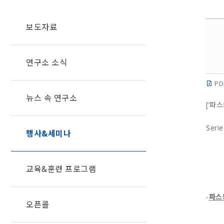
보도자료
연구소 소식
PD
뉴스 속 연구소
[‘파
Ser
행사&세미나
교육&훈련 프로그램
-
파스
오픈콜