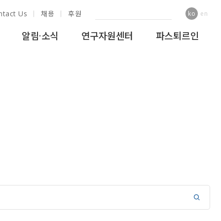
ntact Us
채용
후원
ko
en
알림·소식
연구자원센터
파스퇴르인