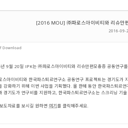
[2016 MOU] ㈜파로스아이비티와 리슈만
2016-09-
F Download
6
년
9
월
20
일
IPK
는 ㈜파로스아이비티와 리슈만편모충증 공동연구를 
로스아이비티와 한국파스퇴르연구소 공동연구 프로젝트는 경기도가 지
을 강화하기 위해 이번 사업을 기획했다
.
올 한해 동안 한국파스퇴르연
과 경기도가 연구비를 지원하고
,
한국파스퇴르연구소는 스크리닝 기술 
 보도자료를 보시길 원하면
여기
를 클릭해주세요
.