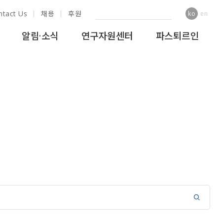
ntact Us
채용
후원
ko
en
알림·소식
연구자원센터
파스퇴르인