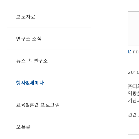
보도자료
연구소 소식
PD
뉴스 속 연구소
201
행사&세미나
㈜파
역량
기관
교육&훈련 프로그램
관련
오픈콜