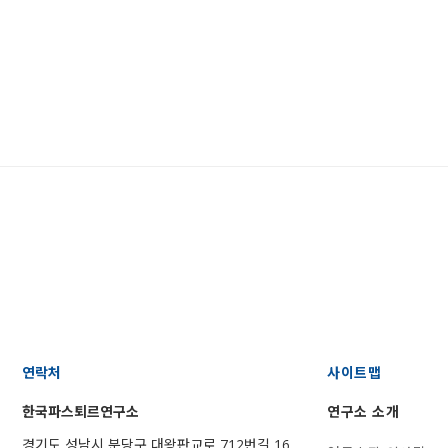
연락처
사이트맵
한국파스퇴르연구소
연구소 소개
경기도 성남시 분당구 대왕판교로 712번길 16