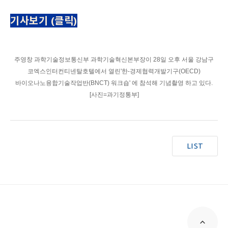
기사보기 (클릭)
주영창 과학기술정보통신부 과학기술혁신본부장이 28일 오후 서울 강남구
코엑스인터컨티넨탈호텔에서 열린'한-경제협력개발기구(OECD)
바이오나노융합기술작업반(BNCT) 워크숍' 에 참석해 기념촬영 하고 있다.
[사진=과기정통부]
LIST