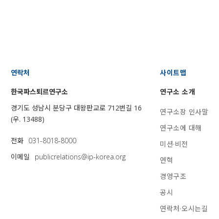
연락처
사이트맵
한국파스퇴르연구소
연구소 소개
경기도 성남시 분당구 대왕판교로 712번길 16
연구소장 인사말
(우. 13488)
연구소에 대해
전화
031-8018-8000
미션·비전
이메일
publicrelations@ip-korea.org
연혁
경영구조
공시
연락처·오시는길