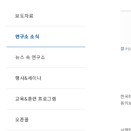
보도자료
연구소 소식
PD
뉴스 속 연구소
행사&세미나
한국파
교육&훈련 프로그램
동의보
오픈콜
서행