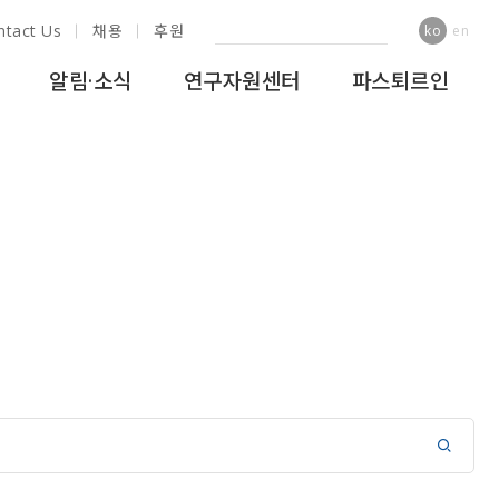
ntact Us
채용
후원
ko
en
알림·소식
연구자원센터
파스퇴르인