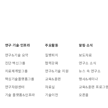
연구·기술·인프라
주요활동
알림·소식
연구&기술 요약
질병퇴치
보도자료
진단·백신그룹
협력강화
연구소 소식
치료제개발그룹
연구&기술 지원
뉴스 속 연구소
핵심기술플랫폼그룹
교육&훈련
행사&세미나
연구자원센터
자료실
교육&훈련 프로그
기술 플랫폼&인프라
기술이전
오픈콜