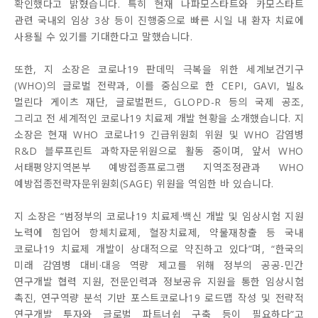
확인했다고 밝혔습니다. 특히 현재 나파모스타트와 카모스타트
관련 국내외 임상 3상 등이 진행중으로 빠른 시일 내 환자 치료에
사용될 수 있기를 기대한다고 말했습니다.
또한, 지 소장은 코로나19 판데믹 극복을 위한 세계보건기구
(WHO)의 글로벌 전략과, 이를 중심으로 한 CEPI, GAVI, 빌&
멀린다 게이츠 재단, 글로벌펀드, GLOPD-R 등의 국제 공조,
그리고 전 세계적인 코로나19 치료제 개발 현황을 소개했습니다. 지
소장은 현재 WHO 코로나19 긴급위원회 위원 및 WHO 감염병
R&D 블루프린트 과학자문위원으로 활동 중이며, 앞서 WHO
서태평양지역본부 예방접종프로그램 지역조정관과 WHO
예방접종전략자문위원회(SAGE) 위원을 역임한 바 있습니다.
지 소장은 “범정부의 코로나19 치료제·백신 개발 및 임상시험 지원
노력에 힘입어 항체치료제, 혈장치료제, 약물재창출 등 국내
코로나19 치료제 개발이 상대적으로 약진하고 있다”며, “한국의
미래 감염병 대비·대응 역량 제고를 위해 정부의 공공-민간
연구개발 협력 지원, 전문인력과 정보공유 지원을 통한 임상시험
촉진, 연구역량 분석 기반 포스트코로나19 로드맵 작성 및 전략적
연구개발 투자와 글로벌 파트너쉽 구축 등이 필요하다”고