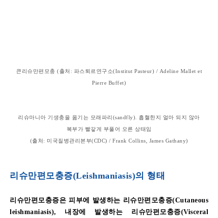
큰리슈만편모충 (출처
:
파스퇴르연구소(Institut Pasteur) / Adeline Mallet et
Pierre Buffet)
리슈마니아
기생충을
옮기는
모래파리
(sandfly).
흡혈한지
얼마
되지
않아
복부가
빨갛게
부풀어
오른
상태임
(
출처
:
미국질병관리본부(CDC) / Frank Collins, James Gathany)
리슈만편모충증(Leishmaniasis)
의
형태
리슈만편모충증은
피부에
발생하는
리슈만편모충증
(Cutaneous
leishmaniasis),
내장에
발생하는
리슈만편모충증
(Visceral