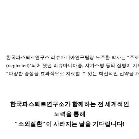
한국파스퇴르연구소
리슈마니아연구팀장
노주환
박사는
“
주
(neglected)’
되어
왔던
리슈마니아증
,
샤가스병
등의
질병이
기
“
다양한
증상을
효과적으로
치료할
수
있는
혁신적인
신약을
한국파스퇴르연구소가
함께하는
전
세계적인
노력을
통해
"
소외질환
"
이
사라지는
날을
기다립니다
!