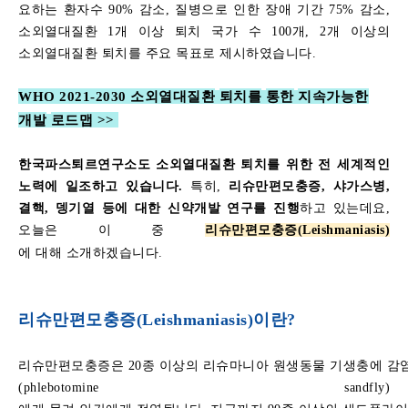
요하
는
환자수
90%
감소
,
질병으로
인한
장애
기간
75%
감소
,
소외열대질환
1
개
이상
퇴치
국가
수
100
개
, 2
개
이상의
소외열대질환
퇴치를
주요
목표로
제시하였습니다
.
WHO 2021-2030
소외열대질환
퇴치를
통한
지속가능한
개발
로드맵 >>
한국파스퇴르연구소도
소외열대질환
퇴치를
위한
전
세계적인
노력에
일조하고
있습니다
.
특히
,
리슈만편모충증
,
샤가스병
,
결핵
,
뎅기열
등에
대한
신약개발
연구를
진행
하고
있는데요
,
오늘은
이
중
리슈만편모충증
(
Leishmaniasis
)
에
대해
소개하겠습니다
.
리슈만편모충증(Leishmaniasis)
이란?
리슈만편모충증은
20
종
이상의
리슈마니아
원생동물
기생충에
감
(phlebotomine sandfly)