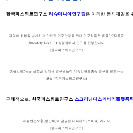
한국파스퇴르연구소
리슈마니아연구팀
은
이러한
문제해결을
감염의
위험을
방지하고
안전한
연구환경을
위해
연구원들은
생물안전
2
등급
(Biosafety Level-2)
실험실에서
연구를
진행합니다
.
(
한국파스퇴르연구소
)
생물안전
2
등급
실험실
안에서
연구원들이
리슈만편모충증
연구를
진행하는
모습
(
한국파스퇴르연구소
)
구체적으로
,
한국파스퇴르연구소
스크리닝디스커버리플랫폼
리슈만편모충
(
빨간색
)
에
감염된
대식세포
(
초록색
)
이미지
(
한국파스퇴르연구소
)