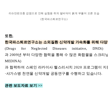
리슈만편모충
감염으로
인해
실험용
쥐의
발바닥이
붉게
부풀어
오른
모습
(
한국파스퇴르연구소
)
또한
,
한국파스퇴르연구소는
소외질환
신약개발
가속화를
위해
다양
(Drugs for Neglected Diseases
initiative
, DND
i
)
과
2009
년
부터
다양한
협력을
통해
수
많은
화합물을
스크리
MEDINA)
과
협력하여
스페인
라카이사
헬스리서치
2020
프로그램이
지
·
샤가스병
천연물
신약개발
공동연구를
수행하고
있습니다
.
관련
보도자료
보기
>>