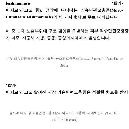
leishmaniasis, ‘
칼라
-
아자르
’
라고도
함
),
점막에
나타나는
리슈만편모충증
(Muco-
Cutaneous leishmaniasis)
의
세
가지
형태로
주로
나타납니다
.
이
중
신체
노출부위에
주로
궤양을
유발하는
피부
리슈만편모충증
가
미주
,
지중해
지방
,
중동
,
중앙아시아에서
발생합니다
.
피부
리슈만편모충증
병변
(
출처
:
파스퇴르연구소
(Institut Pasteur) / Jean-Pierre
Dedet)
‘
칼라
-
아자르
’
라고도
알려진
내장
리슈만편모충증은
적절한
치료를
받지
융모막
내
내장
리슈만편모충
(
칼라
-
아자르
) – (
출처
:
세계보건기구
(WHO) /
TDR / El-Hassan)