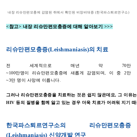
내장
리슈만편모충에
감염된
쥐에서
확인된
비장비대증
(
한국파스퇴르연구소
)
<
참고
>
내장
리슈만편모충증에
대해
알아보기
>>>
리슈만편모충증
(Leishmaniasis)
의
치료
전
세계적으로
매년
약
70
만
~100
만명이
리슈만편모충증에
새롭게
감염되며
,
이
중
2
만
~3
만
명이
사망에
이릅니다
.
그러나
리슈만편모충증을
치료하는
것은
쉽지
않은데요
,
그
이유는
HIV
등의
질병을
함께
앓고
있는
경우
더욱
치료가
어려워
지기
때
한국파스퇴르연구소의
리슈만편모충증
(Leishmaniasis)
신약개발
연구