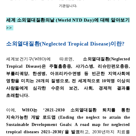
기관입니다.
세계
소외열대질환의날
(World NTD Day)에
대해
알아보기
>>
소외열대질환(Neglected Tropical Disease)
이란?
세계보건기구
(WHO)
에
따르면
,
소외열대질환
(Neglected
Tropical Disease)
은
주혈흡충증
,
샤가스병
,
리슈만편모충증
,
부를리궤양
,
한센병
,
아프리카수면병
등
빈곤한
지역사회에
영향을
미치는
20
개의
질병으로
,
전
세계적으로
10
억명
이상의
사람들에게
심각한
수준의
보건
,
사회
,
경제적
결과를
초래합니다
.
이에
,
WHO
는
‘2021-2030
소외열대질환
퇴치를
통한
지속가능한
개발
로드맵
(Ending the neglect to attain the
Sustainable Development Goals: A road map for neglected
tropical diseases 2021–2030)'
을
발표
하고
, 2030
년까지
치료를