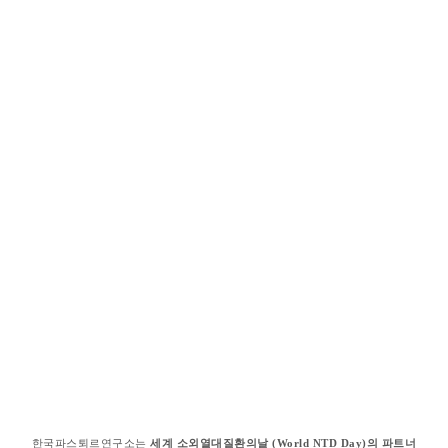
한국파스퇴르연구소는
세계
소외열대질환의날
(World NTD Day)
의
파트너