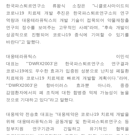
한국파스퇴르연구소 류왕식 소장은 "니클로사마이드의
코로나19 치료제 개발 추진은 한국파스퇴르연구소의 연구
역량과 대웅테라퓨틱스의 개발 기술이 접목되어 약물재창출
연구의 정수를 보여주는 고무적인 사례"라며, "후속 개발이
성공적으로 진행되어 코로나19 종식에 기여할 수 있기를
바란다"고 말했다.
대웅테라퓨틱스 이민석
대표는 "’DWRX2003’은 한국파스퇴르연구소 연구결과
코로나19에도 우수한 효과가 입증된 성분으로 난치성 폐질환
치료제와 코로나19 치료제로 빠르게 개발할 계획이다.”라며,
“‘DWRX2003’은 항바이러스 효과뿐 아니라, 중증
감염환자에서의 폐 조직에 대한 합병증 억제 가능성이 높을
것으로 기대하고 있다"라고 말했다.
대웅제약 전승호 대표는 “대웅제약은 코로나19 치료제 개발을
위해 대웅테라퓨틱스와 공동개발 및 한국파스퇴르연구소 등
정부지원 연구기관과 긴밀하고 유기적인 협력을