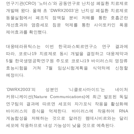
연구기관(CRO) ‘노터스’와 공동연구로 난치성 폐질환 치료제로
개발해 왔다. 올해 초 ‘DWRX2003’은 난치성 폐질환 치료제로
동물실험에서 폐조직 점액질 분비 저해를 통한 호흡곤란
개선효과와 염증세포 침윤 억제를 통한 사이토카인 폭풍
제어효과를 확인했다.
대웅테라퓨틱스는 이번 한국파스퇴르연구소 연구 결과에
따라, 코로나19 치료제로 동시 개발을 결정하고 대웅제약과
5월 한국생명공학연구원 주도로 코로나19 바이러스의 영장류
효능시험을 거쳐 7월 임상시험계획을 식약처에 신청할
예정이다.
‘DWRX2003’의 성분인 ‘니클로사마이드’는 네이처
커뮤니케이션(Nature Communications)에 최근 발표된 독일
연구팀의 결과에 따르면 세포의 자가포식 작용을 활성화해
바이러스의 증식을 억제한다. 바이러스에 작용하여 RNA
게놈합성을 저해하는 것으로 알려진 렘데시비르와는 달리
세포에 작용하므로 내성 가능성이 낮을 것으로 예측된다.