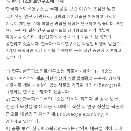
※ 한국파스퇴르연구소에 대해
한국파스퇴르연구소는 국제 공중 보건 이슈에 초점을 맞춘
국제적인 연구 기관으로,
질병의 메커니즘을 이해하고 새로운
치료제 개발을 위해 최첨단 방법을 융합해 연구하고 있습니다. 또한
여러 분야에 걸친 연구 프로젝트를 장려함으로 신약 개발에
앞장서고 있으며, 대한민국의 과학 지식과 기술 자원 축적에
공헌하고 있습니다. 한국파스퇴르연구소는 독립된 비영리 법인으로
4가지 공익적인 핵심 미션을 수행하며 공중 보건 증진에 기여하고
있습니다.
1)
연구
한국파스퇴르연구소는 생물학 · 화학 · IT
:
기술을
결합해 혁신적인
세포
기반의
신약
개발
플랫폼
을 구축해, 잠재적
치료제로 개발 가능성이 있는 새로운 기작을 가진 타겟(target)을
규명하는 연구를 수행하고 있습니다.
2)
교육
한국파스퇴르연구소는 차세대 과학자 및 공중 보건
:
전문가 육성을 통해 다음 세대에게 혁신 및 연구 정신을 북돋아
줌으로 대한민국 지식경제(knowledge economy)
에
공헌하고 있습니다.
3)
공중 보건
한국파스퇴르연구소는 감염병 대응을 위해 국내
: