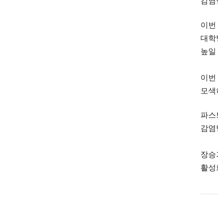
감염
이번
대학
높일
이번
모색
파스
감염
장승
활성