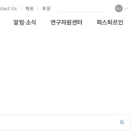
ntact Us
채용
후원
ko
en
알림·소식
연구자원센터
파스퇴르인