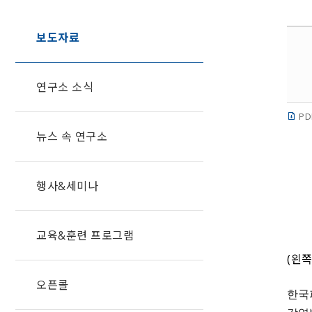
보도자료
연구소 소식
PD
뉴스 속 연구소
행사&세미나
교육&훈련 프로그램
(왼
오픈콜
한국