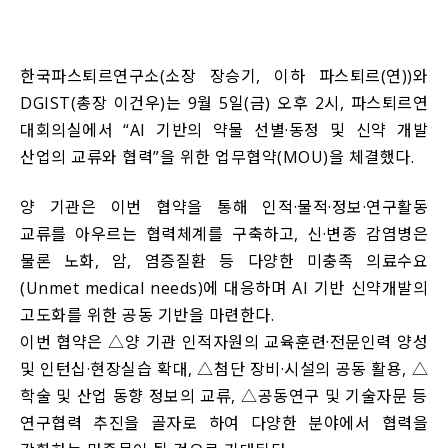
한국파스퇴르연구소(소장 장승기, 이하 파스퇴르(연))와
DGIST(총장 이건우)는 9월 5일(금) 오후 2시, 파스퇴르연
대회의실에서 “AI 기반의 약물 선별·동정 및 신약 개발
산업의 교류와 협력”을 위한 업무협약(MOU)을 체결했다.
양 기관은 이번 협약을 통해 인적·물적·정보·연구활동
교류를 아우르는 협력체계를 구축하고, 신·변종 감염병은
물론 노화, 암, 염증질환 등 다양한 미충족 의료수요
(Unmet medical needs)에 대응하며 AI 기반 신약개발의
고도화를 위한 공동 기반을 마련한다.
이번 협약은 △양 기관 인적자원의 교육훈련·전문인력 양성
및 인턴십·현장실습 확대, △첨단 장비·시설의 공동 활용, △
학술 및 산업 동향 정보의 교류, △공동연구 및 기술자문 등
연구협력 추진을 골자로 하여 다양한 분야에서 협력을