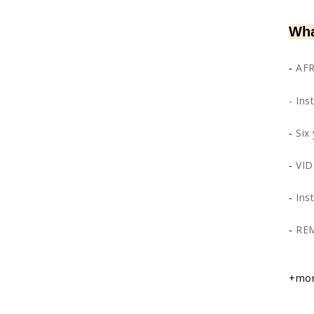
Wha
AFR
-
-
Ins
-
Six
-
VID
-
Ins
-
REM
+mo