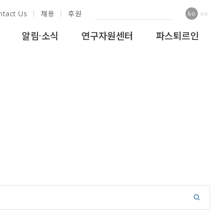
ntact Us
채용
후원
ko
en
알림·소식
연구자원센터
파스퇴르인