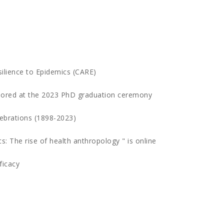
esilience to Epidemics (CARE)
nored at the 2023 PhD graduation ceremony
lebrations (1898-2023)
s: The rise of health anthropology " is online
ficacy