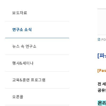
보도자료
연구소 소식
PD
뉴스 속 연구소
[파
행사&세미나
[Pas
교육&훈련 프로그램
전 세
공유
오픈콜
온라